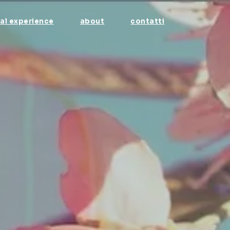
tal experience
about
contatti