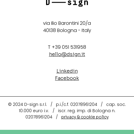
via Ilio Barontini 20/a
40138 Bologna - Italy
T +39 051 531958
hello@dsign.it
Linkedin
Facebook
© 2024 D-sign s.r.l. / p.i./c.f. 02078961204 / cap. soc.
10.000 euro i.v. / iscr. reg. imp. di Bologna n.
02078961204 /
privacy & cookie policy