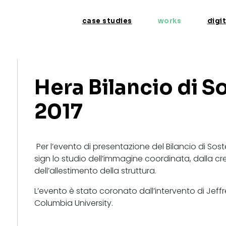
Salta
Main
al
case studies
works
digi
navigation
contenuto
principale
Hera Bilancio di So
2017
Per l’evento di presentazione del Bilancio di Sos
sign lo studio dell’immagine coordinata, dalla crea
dell’allestimento della struttura.
L’evento è stato coronato dall’intervento di Jef
Columbia University.