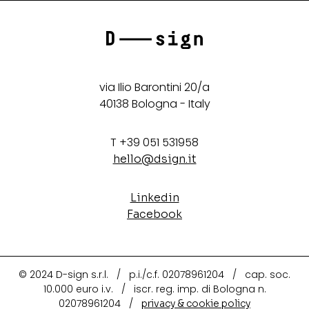
via Ilio Barontini 20/a
40138 Bologna - Italy
T +39 051 531958
hello@dsign.it
Linkedin
Facebook
© 2024 D-sign s.r.l. / p.i./c.f. 02078961204 / cap. soc.
10.000 euro i.v. / iscr. reg. imp. di Bologna n.
02078961204 /
privacy & cookie policy