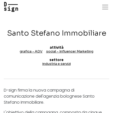
Salta
al
contenuto
principale
Santo Stefano Immobiliare
attività
grafica - ADV
social - Influencer Marketing
settore
industria e servizi
D-sign firma la nuova campagna di
comunicazione
dell'agenzia bolognese
Santo
Stefano Immobiliare.
L'obiettivo della campagna, composta da cinque