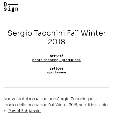
Salta
al
contenuto
principale
Sergio Tacchini Fall Winter
2018
attività
photo shooting - produzione
settore
sportswear
Nuova collaborazione con Sergio Tacchini per il
lancio della collezione Fall Winter 2018; scatti in studio
di
.
Pawel Fabjanski