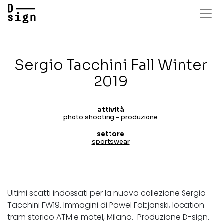
Salta
al
contenuto
principale
Sergio Tacchini Fall Winter
2019
attività
photo shooting - produzione
settore
sportswear
Ultimi scatti indossati per la nuova collezione Sergio
Tacchini FW19. Immagini di Pawel Fabjanski, location
tram storico ATM e motel, Milano. Produzione D-sign.