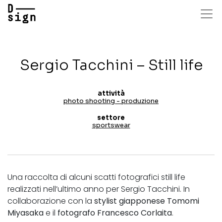
Salta
al
contenuto
principale
Sergio Tacchini – Still life
attività
photo shooting - produzione
settore
sportswear
Una raccolta di alcuni scatti fotografici still life
realizzati nell’ultimo anno per Sergio Tacchini. In
collaborazione con la
stylist giapponese Tomomi
Miyasaka
e il
fotografo Francesco Corlaita
.