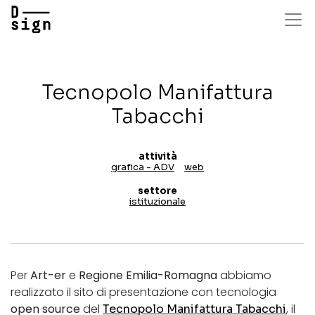
Salta
al
contenuto
principale
Tecnopolo Manifattura
Tabacchi
attività
grafica - ADV
web
settore
istituzionale
Per
Art-er
e
Regione Emilia-Romagna
abbiamo
realizzato il sito di presentazione con tecnologia
open source
del
, il
Tecnopolo Manifattura Tabacchi