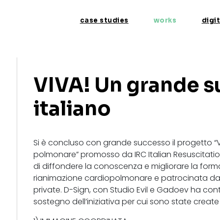
Salta
Main
al
case studies
works
digi
navigation
contenuto
principale
VIVA! Un grande 
italiano
Si è concluso con grande successo il progetto “V
polmonare” promosso da IRC Italian Resuscitation
di diffondere la conoscenza e migliorare la formaz
rianimazione cardiopolmonare e patrocinata dall
private. D-Sign, con Studio Evil e Gadoev ha cont
sostegno dell’iniziativa per cui sono state create u