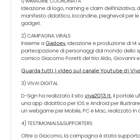
1) IMMAGINE COORDINATA
Ideazione di logo, naming e claim dell’iniziativa, de
manifesto didattico, locandine, pieghevoli per le i
gadget.
2) CAMPAGNA VIRALS
Insieme a
, ideazione e produzione di 14 vi
Gadoev
partecipazione di personaggi dal mondo dello sp
comico Giacomo Poretti del trio Aldo, Giovanni 
Guarda tutti i video sul canale Youtube di Viva
3) VIVA! DIGITAL
D-Sign ha realizzato il sito
, il portale
viva2013.it
una app didattica per iOS e Android per illustrare
un webgame per Mobile, PC e Mac, realizzato in
4) TESTIMONIALS&SUPPORTERS
Oltre a Giacomo, la campagna è stata supportat