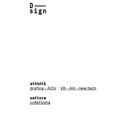
attività
grafica - ADV
VR - AR - new tech
settore
collettività