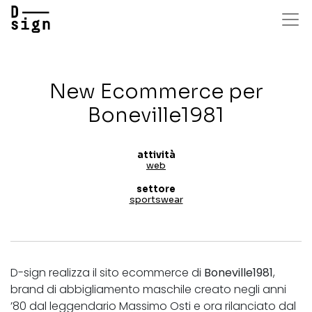
Salta
al
contenuto
principale
New Ecommerce per
Boneville1981
attività
web
settore
sportswear
D-sign realizza il sito ecommerce di
Boneville1981
,
brand di abbigliamento maschile creato negli anni
’80 dal leggendario Massimo Osti e ora rilanciato dal