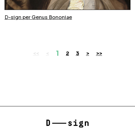
D-sign per Genus Bononiae
Paginazione
1
Primo
Precedente
›
»
<<
<
2
3
>
>>