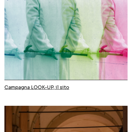
web
VR - AR - new tech
grafica - ADV
allestimenti
photo shooting - produzione
settore
Campagna LOOK-UP, il sito
sportswear
istituzionale
cultura
industria e servizi